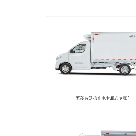
五菱智跃扬光电卡厢式冷藏车