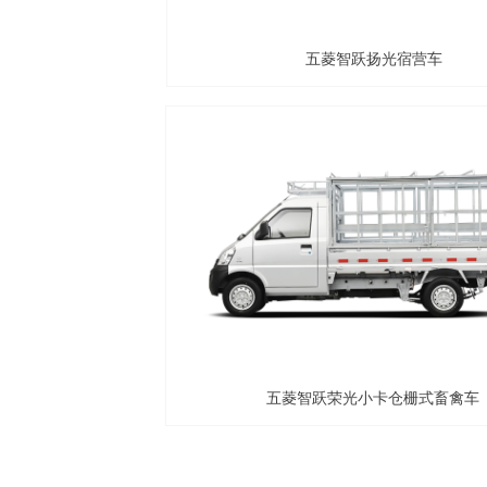
五菱智跃扬光宿营车
五菱智跃荣光小卡仓栅式畜禽车