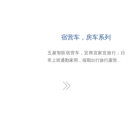
宿营车，房车系列
五菱智跃宿营车，宜商宜家宜旅行；日
常上班通勤家用，假期出行旅行露营...
ꅀ