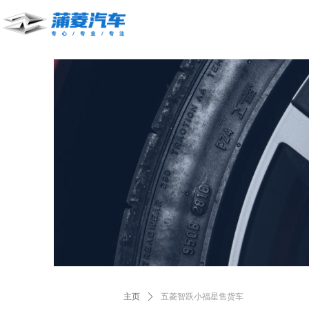
主页
ꄲ
五菱智跃小福星售货车